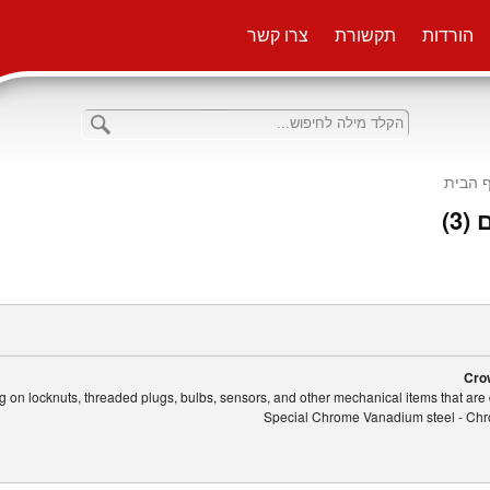
הורדות
תקשורת
צרו קשר
 הבית
(3
Cro
g on locknuts, threaded plugs, bulbs, sensors, and other mechanical items that are di
Special Chrome Vanadium steel - Chro