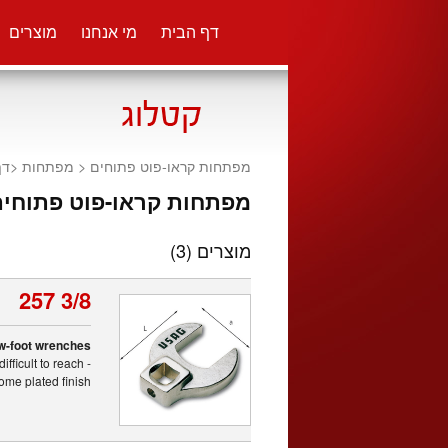
דף הבית
מי אנחנו
מוצרים
דף
<
מפתחות
מפתחות קראו-פוט פתוחים <
מפתחות קראו-פוט פתוחים )
(3)
מוצרים
257 3/8
w-foot wrenches
fficult to reach -
me plated finish