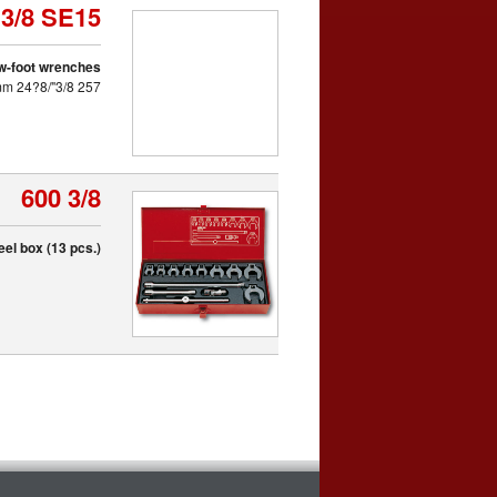
 3/8 SE15
ow-foot wrenches
257 3/8"/8?24 mm
600 3/8
el box (13 pcs.)