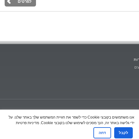
לפרטים
ות
ים
Società a Socio Unico soggetta a coord. e controllo da parte di
P.I.: 01987190
אנו משתמשים בקובצי Cookie כדי לשפר את חוויית המשתמש שלך באתר שלנו. על
Stanley Black & Decker, Inc.
ידי גלישה באתר זה, הנך מסכים לשימוש שלנו בקובצי Cookie.
מדיניות פרטיות
לקבל
דחה