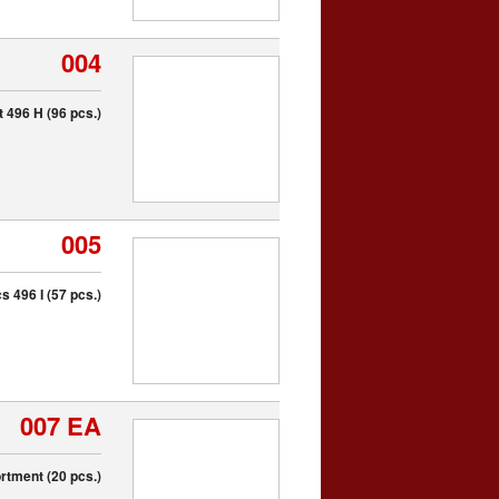
004
 496 H (96 pcs.)
005
 496 I (57 pcs.)
007 EA
ortment (20 pcs.)