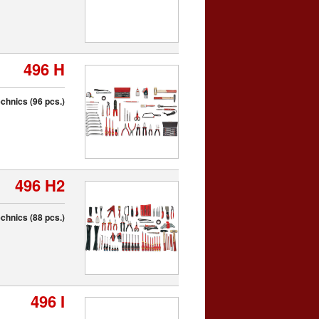
496 H
chnics (96 pcs.)
496 H2
chnics (88 pcs.)
496 I