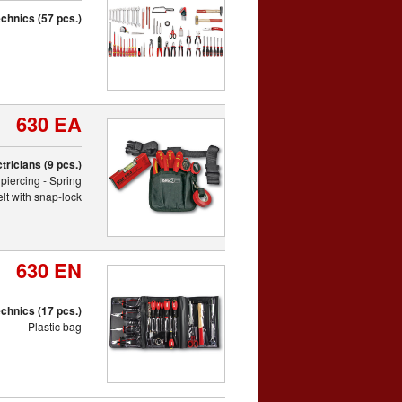
chnics (57 pcs.)
630 EA
tricians (9 pcs.)
piercing - Spring
elt with snap-lock
630 EN
echnics (17 pcs.)
Plastic bag