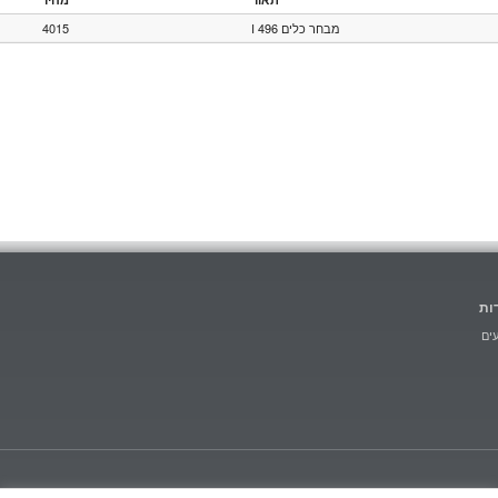
4015
מבחר כלים 496 I
ות
ים