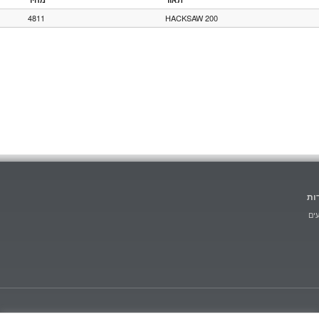
4811
HACKSAW 200
ות
ים