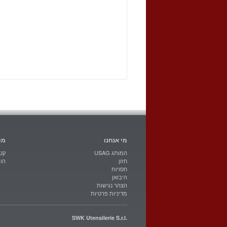
מי אנחנו
מו
USAG המותג
קטל
חזון
הו
חסויות
היבואן
הצהר נגישות
מדיניות פרטיות
SWK Utensilerie S.r.l.