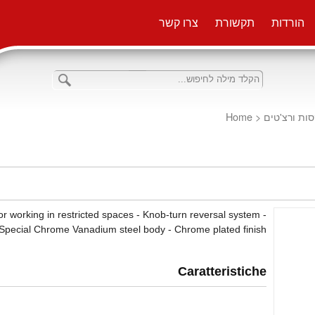
הורדות
תקשורת
צרו קשר
Home
<
סות ורצ'טים
r working in restricted spaces - Knob-turn reversal system -
 Special Chrome Vanadium steel body - Chrome plated finish
Caratteristiche