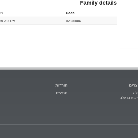
Family details
תא
Code
רצ'ט 237 A 3/8
02370004
צרים
הורדות
וג
מבצעים
ראות הפעלה