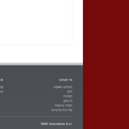
מי אנחנו
מו
USAG המותג
קטל
חזון
הו
חסויות
היבואן
הצהר נגישות
מדיניות פרטיות
SWK Utensilerie S.r.l.