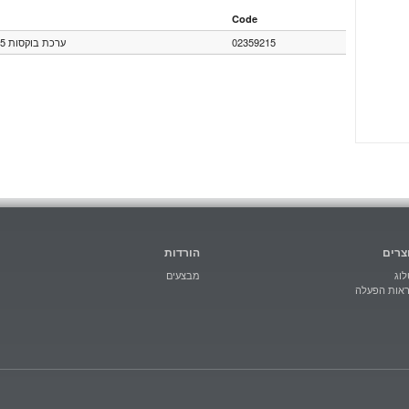
Code
ערכת בוקסות 235 1/2 N/SE15
02359215
צרים
הורדות
וג
מבצעים
ראות הפעלה