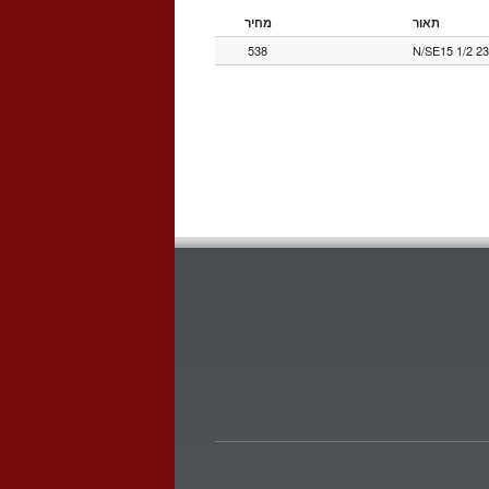
תאור
מחיר
538