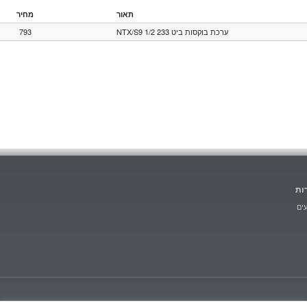
תאור
מחיר
793
ערכת בוקסות ביט 233 1/2 NTX/S9
ות
ים