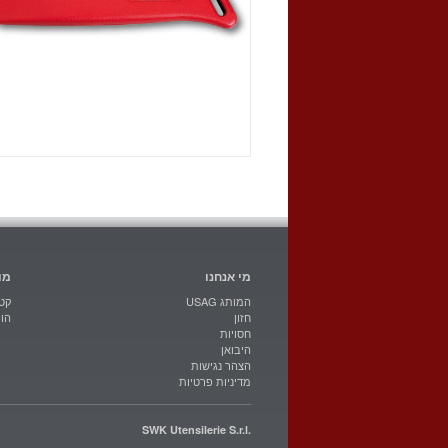
מי אנחנו
מו
USAG המותג
קטל
חזון
הו
חסויות
היבואן
הצהר נגישות
מדיניות פרטיות
SWK Utensilerie S.r.l.