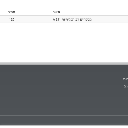
תאור
מחיר
125
מספריים רב תכליתיות 211 A
ות
ים