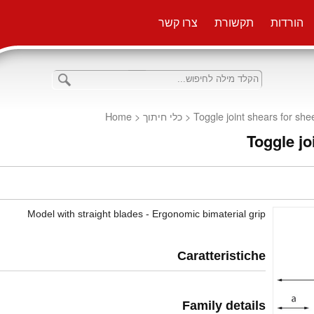
הורדות
תקשורת
צרו קשר
Home
<
כלי חיתוך
<
Toggle joint shears for she
Toggle jo
Model with straight blades - Ergonomic bimaterial grip
Caratteristiche
Family details