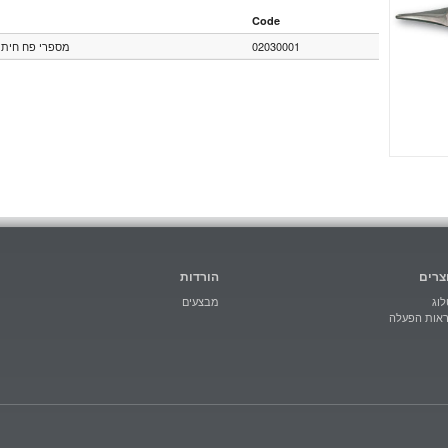
Code
מספרי פח חיתוך  AN
02030001
צרים
הורדות
וג
מבצעים
ראות הפעלה