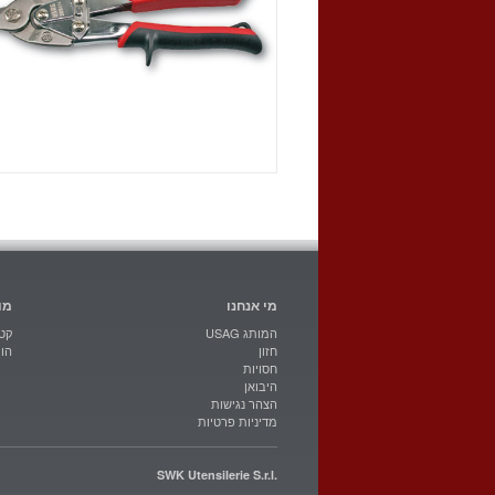
מי אנחנו
מו
USAG המותג
קטל
חזון
הו
חסויות
היבואן
הצהר נגישות
מדיניות פרטיות
SWK Utensilerie S.r.l.