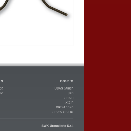
מי אנחנו
מו
USAG המותג
קטל
חזון
הו
חסויות
היבואן
הצהר נגישות
מדיניות פרטיות
SWK Utensilerie S.r.l.