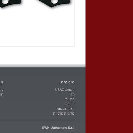
מי אנחנו
מו
USAG המותג
קטל
חזון
הו
חסויות
היבואן
הצהר נגישות
מדיניות פרטיות
SWK Utensilerie S.r.l.