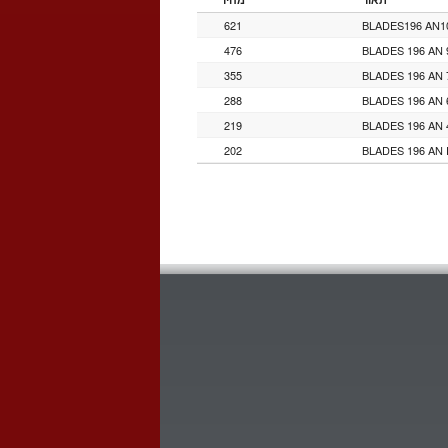
621
476
355
288
219
202