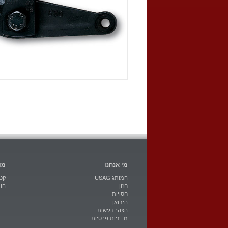
מי אנחנו
מו
USAG המותג
קטל
חזון
הו
חסויות
היבואן
הצהר נגישות
מדיניות פרטיות