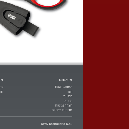
מי אנחנו
מו
USAG המותג
קטל
חזון
הו
חסויות
היבואן
הצהר נגישות
מדיניות פרטיות
SWK Utensilerie S.r.l.