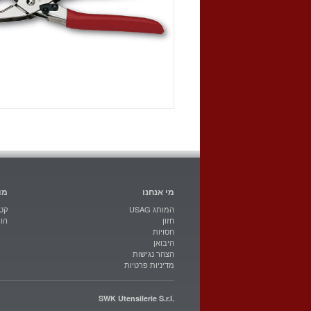
מי אנחנו
מו
USAG המותג
קטל
חזון
הו
חסויות
היבואן
הצהר נגישות
מדיניות פרטיות
SWK Utensilerie S.r.l.