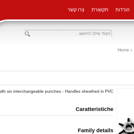
הורדות
תקשורת
צרו קשר
Home
<
ith six interchangeable punches - Handles sheathed in PVC
Caratteristiche
Family details