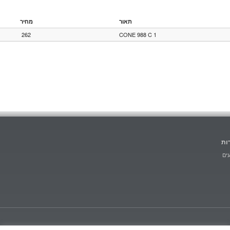
תאור
מחיר
262
CONE 988 C 1
ות
ים