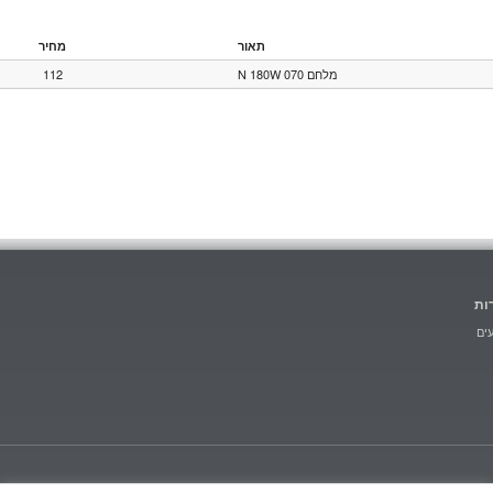
תאור
מחיר
112
מלחם 070 N 180W
ות
ים