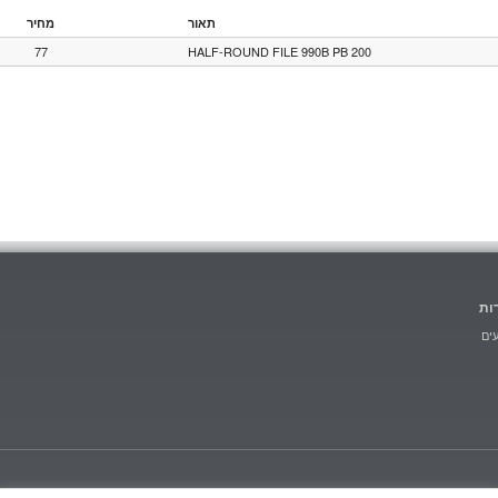
תאור
מחיר
77
HALF-ROUND FILE 990B PB 200
ות
ים