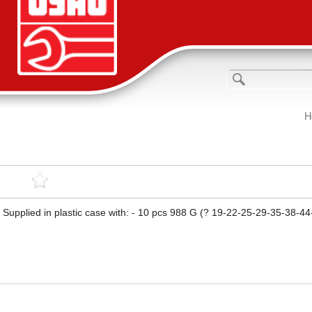
H
Supplied in plastic case with: - 10 pcs 988 G (? 19-22-25-29-35-38-4