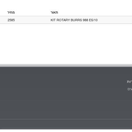
תאור
מחיר
2585
KIT ROTARY BURRS 988 ES/10
ות
ים