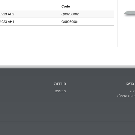
Code
 923 AH2
Q09230002
 923 AH1
Q09230001
צרים
הורדות
וג
מבצעים
ראות הפעלה