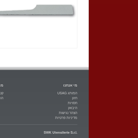
מי אנחנו
מו
USAG המותג
קטל
חזון
הו
חסויות
היבואן
הצהר נגישות
מדיניות פרטיות
SWK Utensilerie S.r.l.