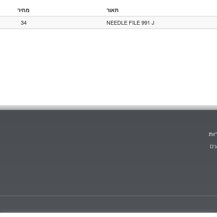
תאור
מחיר
34
NEEDLE FILE 991 J
ות
ים