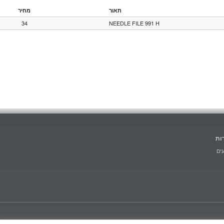
תאור
מחיר
34
NEEDLE FILE 991 H
ות
ים