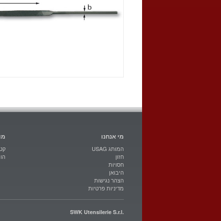
מי אנחנו
מו
USAG המותג
קטל
חזון
הו
חסויות
היבואן
הצהר נגישות
מדיניות פרטיות
SWK Utensilerie S.r.l.