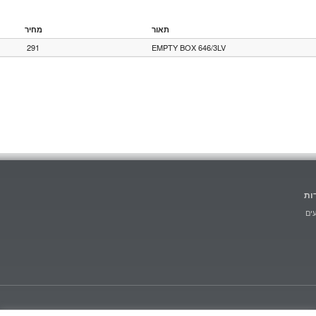
תאור
מחיר
291
EMPTY BOX 646/3LV
ות
ים