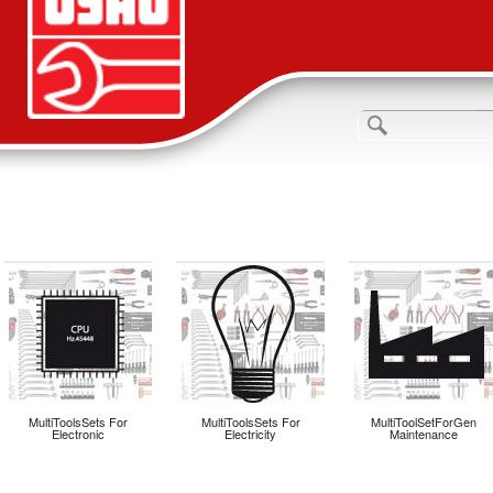
MultiToolsSets For
MultiToolsSets For
MultiToolSetForGen
Electronic
Electricity
Maintenance